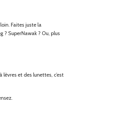
in. Faites juste la
og ? SuperNawak ? Ou, plus
 lèvres et des lunettes, c’est
ensez.