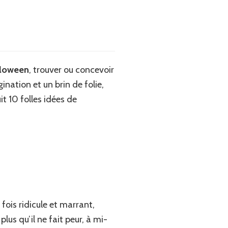
lloween
, trouver ou concevoir
ination et un brin de folie,
it 10 folles idées de
 fois ridicule et marrant,
us qu’il ne fait peur, à mi-