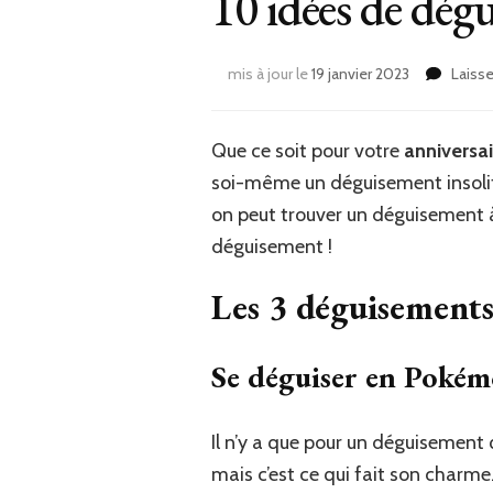
10 idées de dégu
mis à jour le
19 janvier 2023
Laiss
Que ce soit pour votre
anniversai
soi-même un déguisement insolite e
on peut trouver un déguisement à l
déguisement !
Les 3 déguisements i
Se déguiser en Pokémo
Il n’y a que pour un déguisement q
mais c’est ce qui fait son charme