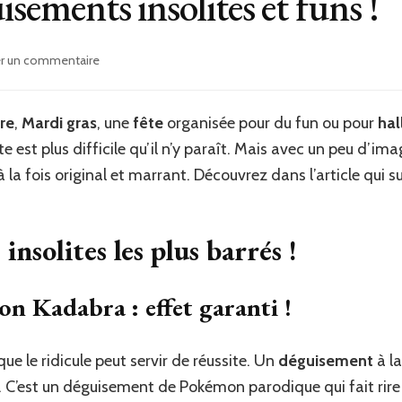
isements insolites et funs !
sur
er un commentaire
10
idées
de
re
,
Mardi gras
, une
fête
organisée pour du fun ou pour
ha
déguisements
st plus difficile qu’il n’y paraît. Mais avec un peu d’imag
insolites
et
a fois original et marrant. Découvrez dans l’article qui su
funs
!
nsolites les plus barrés !
n Kadabra : effet garanti !
ue le ridicule peut servir de réussite. Un
déguisement
à la
. C’est un déguisement de Pokémon parodique qui fait rire pl