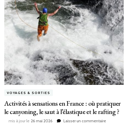
VOYAGES & SORTIES
Activités à sensations en France : où pratiquer
le canyoning, le saut à l’élastique et le rafting ?
sur
mis à jour le
26 mai 2026
Laisser un commentaire
Activités