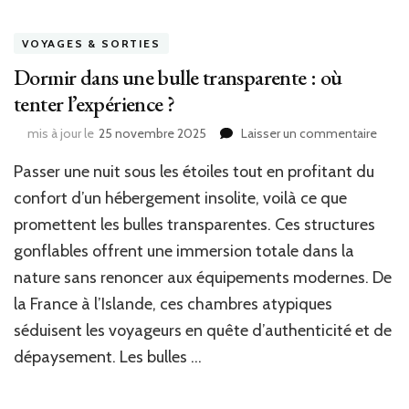
VOYAGES & SORTIES
Dormir dans une bulle transparente : où
tenter l’expérience ?
sur
mis à jour le
25 novembre 2025
Laisser un commentaire
Dormi
Passer une nuit sous les étoiles tout en profitant du
dans
une
confort d’un hébergement insolite, voilà ce que
bulle
promettent les bulles transparentes. Ces structures
trans
:
gonflables offrent une immersion totale dans la
où
nature sans renoncer aux équipements modernes. De
tente
la France à l’Islande, ces chambres atypiques
l’exp
?
séduisent les voyageurs en quête d’authenticité et de
dépaysement. Les bulles …