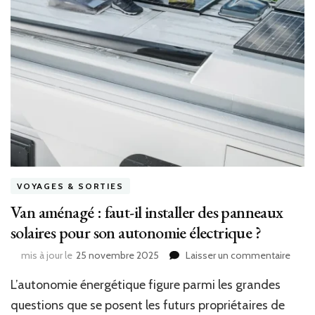
VOYAGES & SORTIES
Van aménagé : faut-il installer des panneaux
solaires pour son autonomie électrique ?
sur
mis à jour le
25 novembre 2025
Laisser un commentaire
Van
L’autonomie énergétique figure parmi les grandes
amén
:
questions que se posent les futurs propriétaires de
faut-