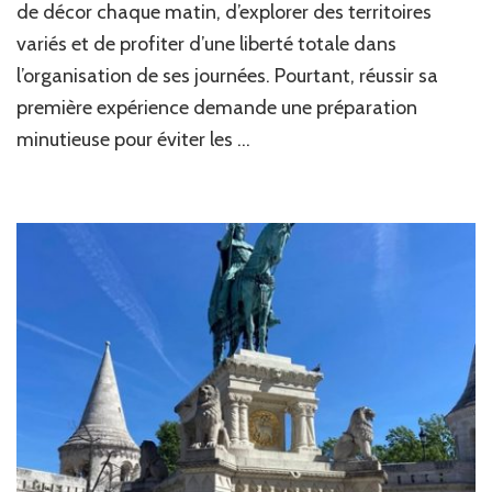
:
de décor chaque matin, d’explorer des territoires
comm
variés et de profiter d’une liberté totale dans
prépa
l’organisation de ses journées. Pourtant, réussir sa
son
premi
première expérience demande une préparation
voya
minutieuse pour éviter les …
itinér
?