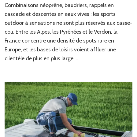
Combinaisons néoprène, baudriers, rappels en
à
sensations
cascade et descentes en eaux vives : les sports
en
outdoor à sensations ne sont plus réservés aux casse-
France
:
cou. Entre les Alpes, les Pyrénées et le Verdon, la
où
France concentre une densité de spots rare en
pratiquer
Europe, et les bases de loisirs voient affluer une
le
canyoning,
clientèle de plus en plus large, …
le
saut
à
l’élastique
et
le
rafting
?