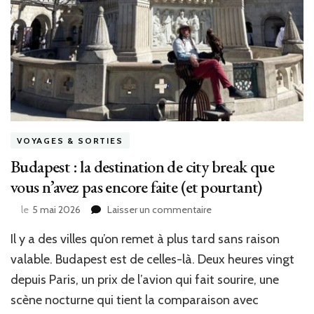
VOYAGES & SORTIES
Budapest : la destination de city break que
vous n’avez pas encore faite (et pourtant)
sur
le
5 mai 2026
Laisser un commentaire
Budapest
Il y a des villes qu’on remet à plus tard sans raison
:
la
valable. Budapest est de celles-là. Deux heures vingt
destination
depuis Paris, un prix de l’avion qui fait sourire, une
de
city
scène nocturne qui tient la comparaison avec
break