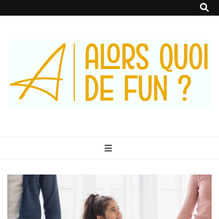
Alors Quoi De
Le Blog 100% Fun
Fun ?