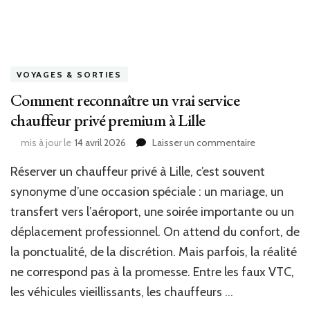
VOYAGES & SORTIES
Comment reconnaître un vrai service
chauffeur privé premium à Lille
sur
mis à jour le
14 avril 2026
Laisser un commentaire
Comment
Réserver un chauffeur privé à Lille, c’est souvent
reconnaître
un
synonyme d’une occasion spéciale : un mariage, un
vrai
transfert vers l’aéroport, une soirée importante ou un
service
chauffeur
déplacement professionnel. On attend du confort, de
privé
la ponctualité, de la discrétion. Mais parfois, la réalité
premium
ne correspond pas à la promesse. Entre les faux VTC,
à
Lille
les véhicules vieillissants, les chauffeurs …