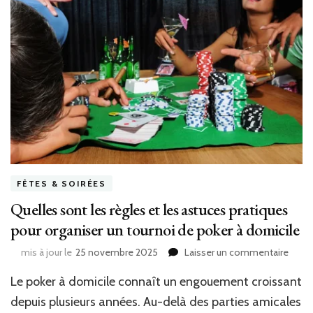
FÊTES & SOIRÉES
Quelles sont les règles et les astuces pratiques
pour organiser un tournoi de poker à domicile
sur
mis à jour le
25 novembre 2025
Laisser un commentaire
Quell
Le poker à domicile connaît un engouement croissant
sont
les
depuis plusieurs années. Au-delà des parties amicales
règle