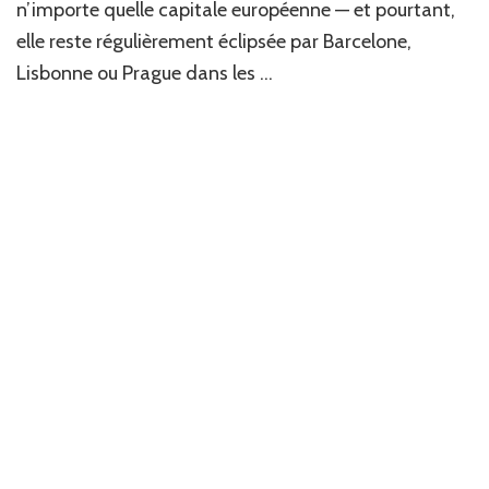
n’importe quelle capitale européenne — et pourtant,
que
elle reste régulièrement éclipsée par Barcelone,
vous
n’avez
Lisbonne ou Prague dans les …
pas
encore
faite
(et
pourtant)