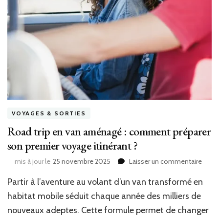
VOYAGES & SORTIES
Road trip en van aménagé : comment préparer
son premier voyage itinérant ?
sur
mis à jour le
25 novembre 2025
Laisser un commentaire
Road
Partir à l’aventure au volant d’un van transformé en
trip
en
habitat mobile séduit chaque année des milliers de
van
nouveaux adeptes. Cette formule permet de changer
amén