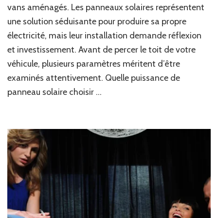
vans aménagés. Les panneaux solaires représentent
il
instal
une solution séduisante pour produire sa propre
des
électricité, mais leur installation demande réflexion
pann
et investissement. Avant de percer le toit de votre
solair
pour
véhicule, plusieurs paramètres méritent d’être
son
examinés attentivement. Quelle puissance de
auto
panneau solaire choisir …
élect
?