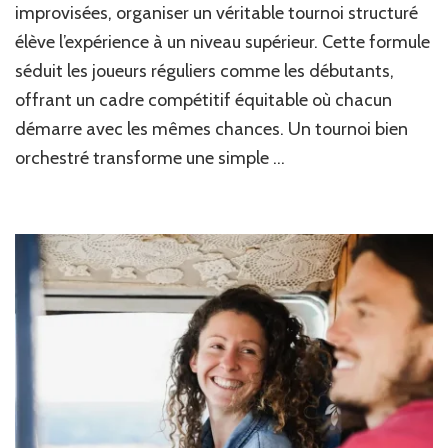
improvisées, organiser un véritable tournoi structuré
et
les
élève l’expérience à un niveau supérieur. Cette formule
astuc
séduit les joueurs réguliers comme les débutants,
prati
offrant un cadre compétitif équitable où chacun
pour
organ
démarre avec les mêmes chances. Un tournoi bien
un
orchestré transforme une simple …
tourn
de
poker
à
domic