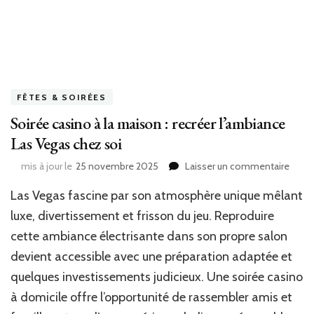
FÊTES & SOIRÉES
Soirée casino à la maison : recréer l’ambiance
Las Vegas chez soi
sur
mis à jour le
25 novembre 2025
Laisser un commentaire
Soiré
Las Vegas fascine par son atmosphère unique mêlant
casin
à
luxe, divertissement et frisson du jeu. Reproduire
la
cette ambiance électrisante dans son propre salon
mais
:
devient accessible avec une préparation adaptée et
recré
quelques investissements judicieux. Une soirée casino
l’amb
à domicile offre l’opportunité de rassembler amis et
Las
Vega