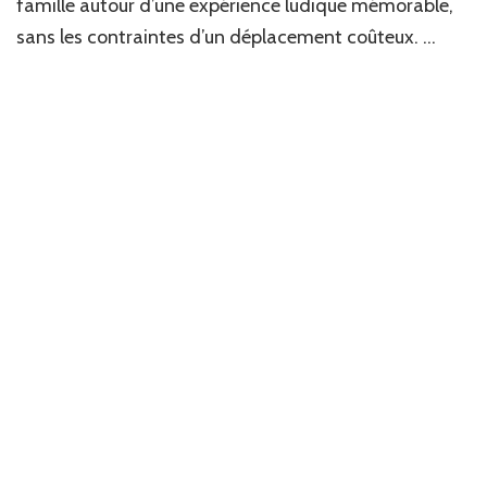
famille autour d’une expérience ludique mémorable,
chez
sans les contraintes d’un déplacement coûteux. …
soi