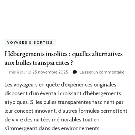
VOYAGES & SORTIES
Hébergements insolites : quelles alternatives
aux bulles transparentes ?
sur
mis à jour le
25 novembre 2025
Laisser un commentaire
Hébe
Les voyageurs en quête d’expériences originales
insoli
:
disposent d’un éventail croissant d‘hébergements
quell
atypiques. Si les bulles transparentes fascinent par
altern
aux
leur concept innovant, d’autres formules permettent
bulles
de vivre des nuitées mémorables tout en
trans
s’immergeant dans des environnements
?