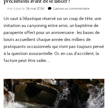
précautions avant de se lancer ?
sur
mis à jour le
26 mai 2026
Laisser un commentaire
Sports
Un saut à l’élastique réservé sur un coup de tête, une
extrêmes
:
initiation au canyoning entre amis, un baptême de
quelle
parapente offert pour un anniversaire : les bases de
assurance
et
loisirs accueillent chaque année des milliers de
quelles
pratiquants occasionnels qui n’ont pas toujours pensé
précautions
à la question assurantielle. Or, en cas d’accident, la
avant
de
facture peut être salée …
se
lancer
?