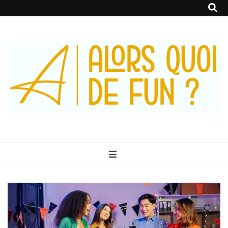
Alors Quoi De
Le Blog 100% Fun
Fun ?