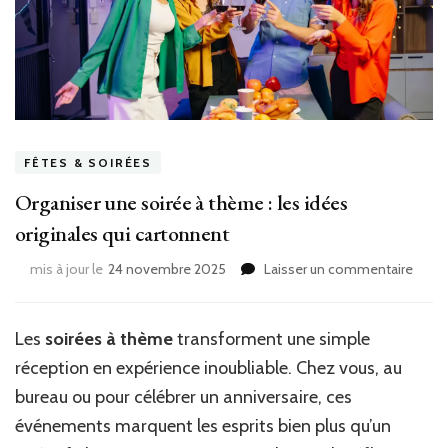
FÊTES & SOIRÉES
Organiser une soirée à thème : les idées
originales qui cartonnent
sur
mis à jour le
24 novembre 2025
Laisser un commentaire
Organ
une
soiré
Les
soirées à thème
transforment une simple
à
réception en expérience inoubliable. Chez vous, au
thèm
:
bureau ou pour célébrer un anniversaire, ces
les
événements marquent les esprits bien plus qu’un
idées