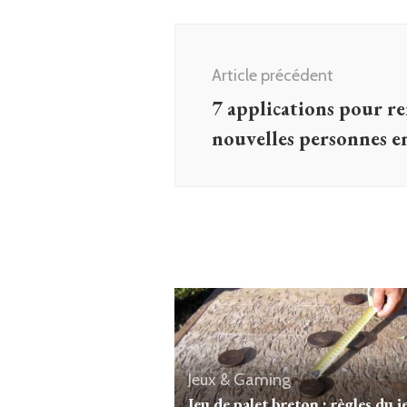
Navigation
d'article
Article précédent
7 applications pour r
nouvelles personnes e
Jeux & Gaming
Jeu de palet breton : règles du j