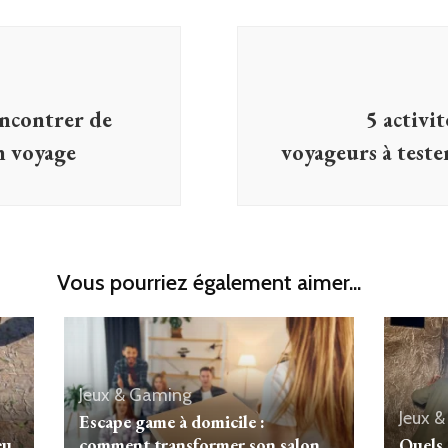
encontrer de
5 activit
n voyage
voyageurs à teste
Vous pourriez également aimer...
Jeux & Gaming
Jeux 
Escape game à domicile :
eu
comment transformer son salon
Quels 