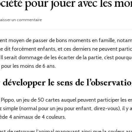
ciété pour jouer avec les moi
sur
aisser un commentaire
Quels
jeux
de
ellent moyen de passer de bons moments en famille, notam
société
e dit forcément enfants, et ces derniers ne peuvent partic
pour
jouer
 Il serait dommage de les écarter de la partie, c’est pour
avec
é pour les moins de 6 ans.
les
moins
 développer le sens de l’observati
de
6
ans
ppo, un jeu de 50 cartes auquel peuvent participer les 
?
z simple (normal pour un jeu pour enfant, direz-vous), il y
sède 4 animaux de 4 couleurs.
est de retrouver l’animal manquant ainsi que la couleur a