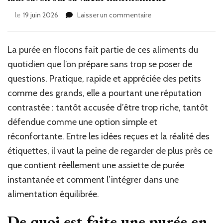
sur
le
19 juin 2026
Laisser un commentaire
Purée
de
pomme
La purée en flocons fait partie de ces aliments du
de
quotidien que l’on prépare sans trop se poser de
terre
instantanée
questions. Pratique, rapide et appréciée des petits
:
comme des grands, elle a pourtant une réputation
ce
contrastée : tantôt accusée d’être trop riche, tantôt
qu’il
faut
défendue comme une option simple et
savoir
réconfortante. Entre les idées reçues et la réalité des
sur
étiquettes, il vaut la peine de regarder de plus près ce
sa
valeur
que contient réellement une assiette de purée
nutritionnelle
instantanée et comment l’intégrer dans une
alimentation équilibrée.
De quoi est faite une purée en