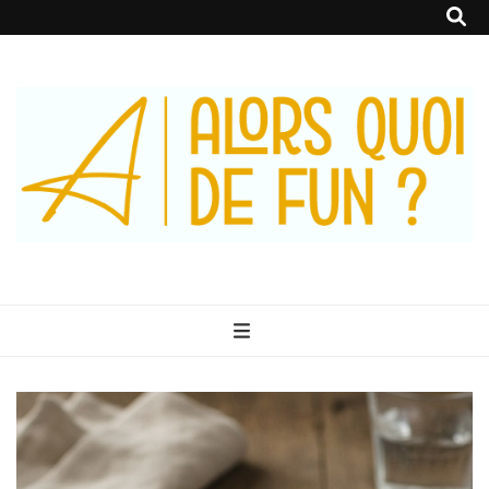
Alors Quoi De
Le Blog 100% Fun
Fun ?