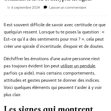
sur
le
6 septembre 2024
Laisser un commentaire
Est-
ce
qu’il
Il est souvent difficile de savoir avec certitude ce que
a
quelqu’un ressent. Lorsque tu te poses la question : «
des
sentiments
Est-ce qu’il a des sentiments pour moi ? », cela peut
pour
créer une spirale d’incertitude, d’espoir et de doutes.
moi
?
Déchiffrer les émotions d’une autre personne n’est
Comment
le
pas toujours évident (on peut
utiliser un pendule
,
savoir
parfois ça aide), mais certains comportements,
et
attitudes et gestes peuvent te donner des indices.
décrypter
les
Voici quelques éléments qui peuvent t’aider à y voir
signes
plus clair.
Les signes qui montrent