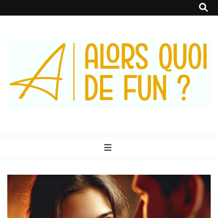
Alors Quoi De
Le Blog 100% Fun
Fun ?