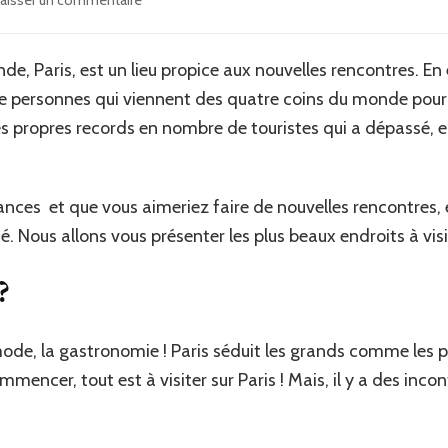
aisser un commentaire
Les
endroits
incontournables
de, Paris, est un lieu propice aux nouvelles rencontres. En 
à
e personnes qui viennent des quatre coins du monde pour v
ne
pas
 ses propres records en nombre de touristes qui a dépassé, e
manquer
à Paris
ances et que vous aimeriez faire de nouvelles rencontres, 
né. Nous allons vous présenter les plus beaux endroits à visi
?
la mode, la gastronomie ! Paris séduit les grands comme les 
mmencer, tout est à visiter sur Paris ! Mais, il y a des inc