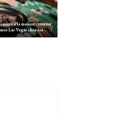
& soirées
 casino à la maison : recréer
ance Las Vegas chez soi