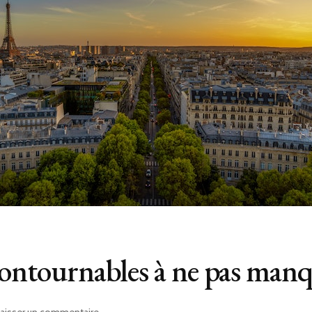
contournables à ne pas manq
sur