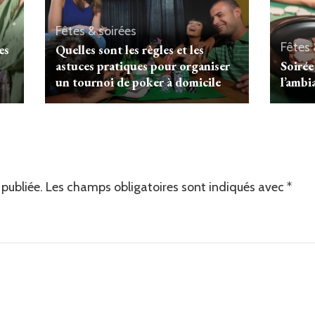
Fêtes & soirées
Fêtes 
es
Quelles sont les règles et les
astuces pratiques pour organiser
Soirée
un tournoi de poker à domicile
l’ambi
publiée.
Les champs obligatoires sont indiqués avec
*