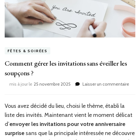
FÊTES & SOIRÉES
Comment gérer les invitations sans éveiller les
soupçons ?
sur
mis à jour le
25 novembre 2025
Laisser un commentaire
Com
gérer
les
Vous avez décidé du lieu, choisi le thème, établi la
invita
liste des invités. Maintenant vient le moment délicat
sans
éveill
d’
envoyer les invitations pour votre anniversaire
les
surprise
sans que la principale intéressée ne découvre
soup