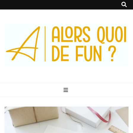
Alors Quoi De
Le Blog 100% Fun
Fun ?