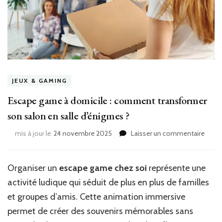
JEUX & GAMING
Escape game à domicile : comment transformer
son salon en salle d’énigmes ?
sur
mis à jour le
24 novembre 2025
Laisser un commentaire
Esca
game
à
Organiser un
escape game chez soi
représente une
domic
activité ludique qui séduit de plus en plus de familles
:
comm
et groupes d’amis. Cette animation immersive
trans
permet de créer des souvenirs mémorables sans
son