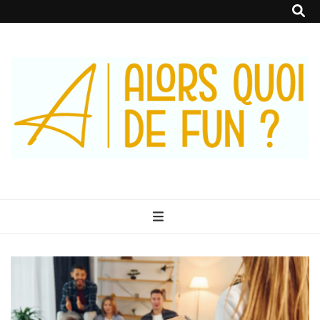
Alors Quoi De
Le Blog 100% Fun
Fun ?